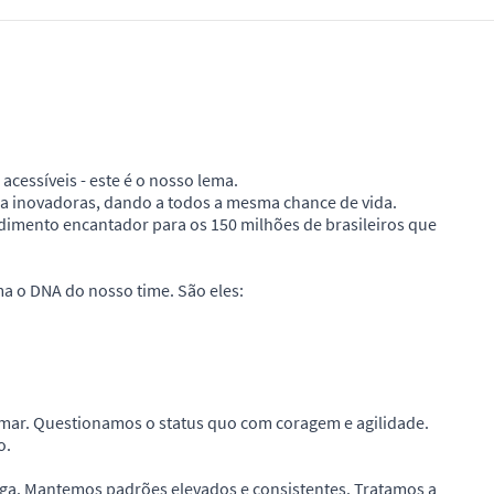
cessíveis - este é o nosso lema.
a inovadoras, dando a todos a mesma chance de vida.
imento encantador para os 150 milhões de brasileiros que
a o DNA do nosso time. São eles:
rmar. Questionamos o status quo com coragem e agilidade.
o.
ega. Mantemos padrões elevados e consistentes. Tratamos a